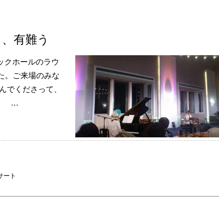
ト、有難う
リックホールのラウ
た。ご来場のみな
運んでくださって、
。 …
サート