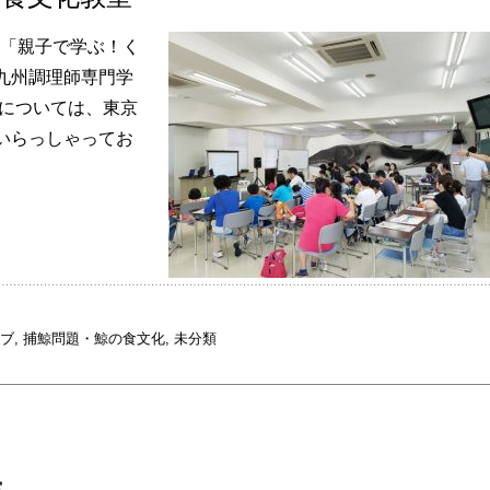
る「親子で学ぶ！く
九州調理師専門学
態については、東京
いらっしゃってお
ブ
,
捕鯨問題・鯨の食文化
,
未分類