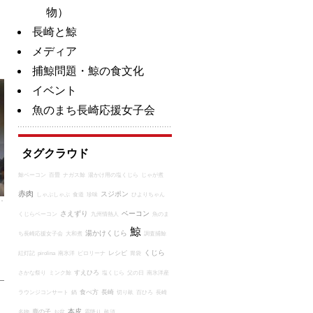
物）
長崎と鯨
メディア
捕鯨問題・鯨の食文化
イベント
魚のまち長崎応援女子会
タグクラウド
鯨ベーコン
百畳
ナガス鯨
湯かけ用の塩くじら
じゃが煮
赤肉
スジポン
しゃぶしゃぶ
食道
珍味
ひよりちゃん
さえずり
ベーコン
くじらベーコン
九州情熱人
魚のま
鯨
湯かけくじら
ち長崎応援女子会
大和煮
調査捕鯨
くじら
レシピ
紅灯記
pirolina
南氷洋
ピロリーナ
胃袋
すえひろ
さかな祭り
ミンク鯨
塩くじら
父の日
南氷洋産
食べ方
長崎
ラウンジコンサート
鍋
切り畝
百ひろ
長崎
本皮
鹿の子
名物
お盆
霜降り
畝須