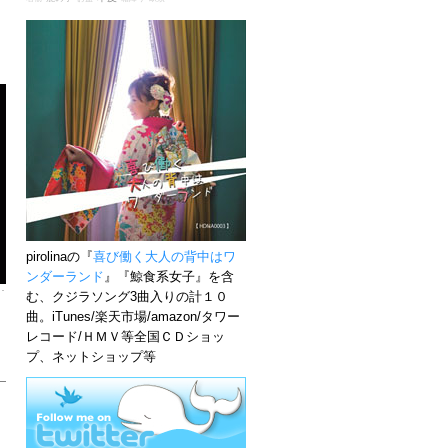
pirolinaの『
喜び働く大人の背中はワ
ンダーランド
』『鯨食系女子』を含
む、クジラソング3曲入りの計１０
曲。iTunes/楽天市場/amazon/タワー
レコード/ＨＭＶ等全国ＣＤショッ
プ、ネットショップ等