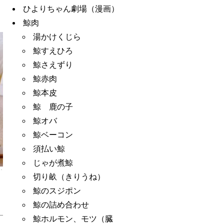
ひよりちゃん劇場（漫画）
鯨肉
湯かけくじら
鯨すえひろ
鯨さえずり
鯨赤肉
鯨本皮
鯨 鹿の子
鯨オバ
鯨ベーコン
須払い鯨
じゃが煮鯨
切り畝（きりうね）
鯨のスジポン
鯨の詰め合わせ
鯨ホルモン、モツ（臓