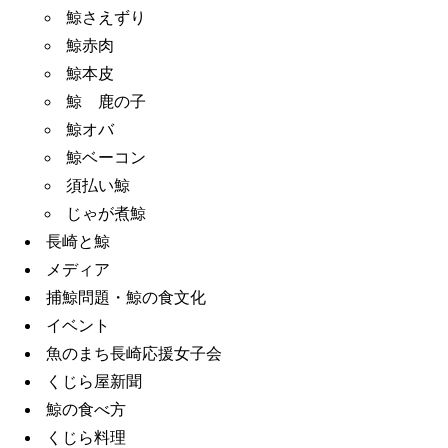
鯨さえずり
鯨赤肉
鯨本皮
鯨 鹿の子
鯨オバ
鯨ベーコン
須払い鯨
じゃが煮鯨
長崎と鯨
メディア
捕鯨問題・鯨の食文化
イベント
魚のまち長崎応援女子会
くじら屋新聞
鯨の食べ方
くじら料理