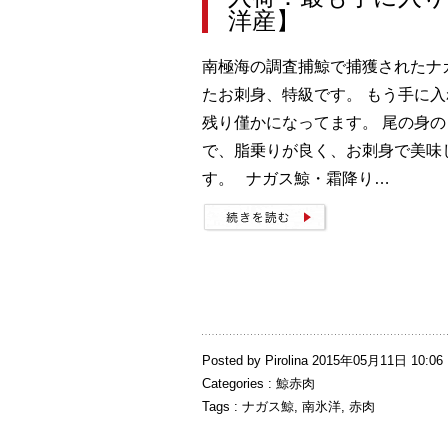
洋産】
南極海の調査捕鯨で捕獲されたナ
たお刺身、特級です。 もう手に
残り僅かになってます。 尾の身
で、脂乗りが良く、お刺身で美味
す。 ナガス鯨・霜降り…
Posted by Pirolina 2015年05月11日 10:06
Categories :
鯨赤肉
Tags :
ナガス鯨
,
南氷洋
,
赤肉