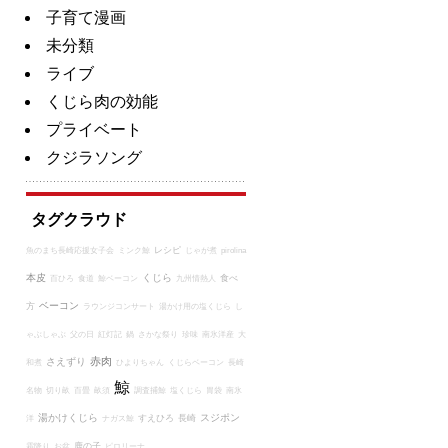
子育て漫画
未分類
ライブ
くじら肉の効能
プライベート
クジラソング
タグクラウド
レシピ
魚のまち長崎応援女子会
ミンク鯨
じゃが煮
pirolina
本皮
くじら
食べ
百ひろ
食道
鯨ベーコン
九州情熱人
ベーコン
方
ラウンジコンサート
湯かけ用の塩くじら
し
ゃぶしゃぶ
父の日
紅灯記
鍋
さかな祭り
珍味
南氷洋産
大
赤肉
さえずり
和煮
ひよりちゃん
くじらベーコン
長崎
鯨
名物
切り畝
百畳
畝須
調査捕鯨
塩くじら
胃袋
南氷
湯かけくじら
スジポン
すえひろ
長崎
洋
ナガス鯨
鹿の子
霜降り
お盆
ピロリーナ