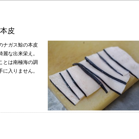
本皮
のナガス鯨の本皮
綺麗な出来栄え。
ことは南極海の調
手に入りません。