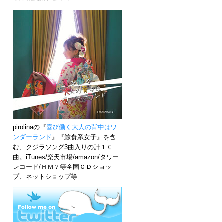
pirolinaの『
喜び働く大人の背中はワ
ンダーランド
』『鯨食系女子』を含
む、クジラソング3曲入りの計１０
曲。iTunes/楽天市場/amazon/タワー
レコード/ＨＭＶ等全国ＣＤショッ
プ、ネットショップ等