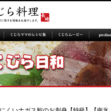
にくいナガス鯨のお刺身【特級】【南氷