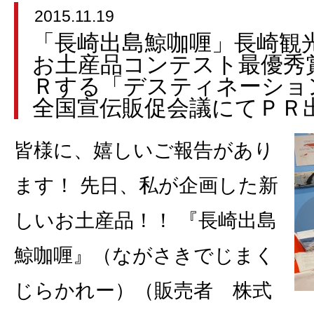
2015.11.19
「長崎出島鯨咖喱」長崎観
お土産品コンテスト最優秀
Ｒする「デスティネーショ
全国宣伝販促会議にてＰＲ
皆様に、嬉しいご報告があり
ます！ 先日、私が企画した新
しいお土産品！！ 『長崎出島
鯨咖喱』（ながさきでじまく
じらかれー）（販売者 株式