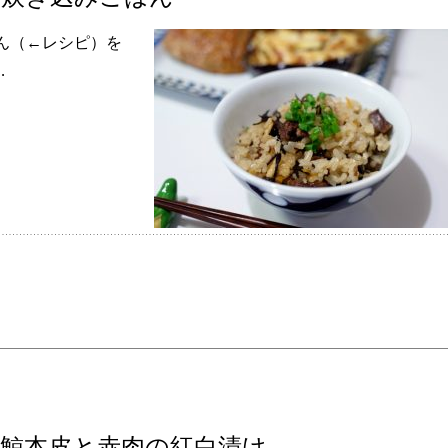
ん（←レシピ）を
…
鯨本皮と赤肉の紅白漬け