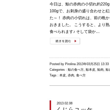
今日は、鯨の赤肉の小切れ約220
100gで、お刺身の盛り合わせと
た～！ 赤肉の小切れは、前の晩
おきました。 こうすると、より
食べられます♪ そして袋か…
Posted by Pirolina 2013年03月25日 13:33
Categories :
鯨の食べ方
,
鯨本皮
,
鯨肉
,
鯨
Tags :
本皮
,
赤肉
,
食べ方
2013.02.08
くじらユッケ