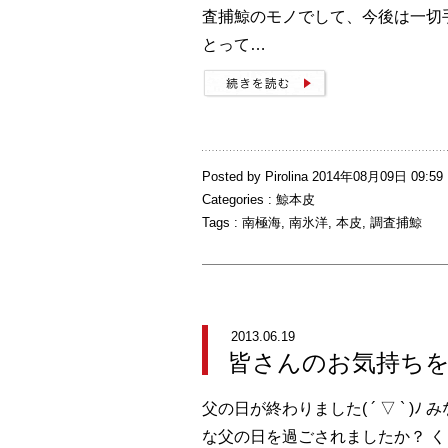
査捕鯨のモノでして、今後は一切
とって…
Posted by Pirolina 2014年08月09日 09:59
Categories :
鯨本皮
Tags :
南極海
,
南氷洋
,
本皮
,
調査捕鯨
2013.06.19
皆さんのお気持ち
父の日が終わりました( ´ ▽ ` )ﾉ
な父の日を過ごされましたか？ 