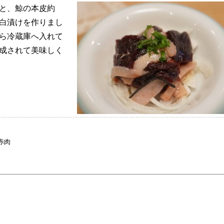
gと、鯨の本皮約
紅白漬けを作りまし
から冷蔵庫へ入れて
熟成されて美味しく
赤肉