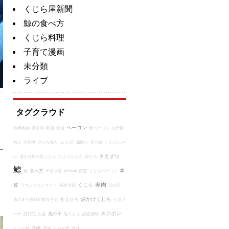
くじら屋新聞
鯨の食べ方
くじら料理
子育て漫画
未分類
ライブ
タグクラウド
ベーコン
長崎名物
南氷洋
畝須
食道
鯨ベーコン
九州情
レシピ
熱人
大和煮
さかな祭り
霜降り
切り畝
しゃぶしゃ
さえずり
ぶ
湯かけ用の塩くじら
ひよりちゃん
百ひろ
鯨
本
食べ方
鍋
ナガス鯨
pirolina
百畳
くじらベーコン
赤肉
皮
くじら
ラウンジコンサート
南氷洋産
父の日
湯かけくじら
すえひろ
魚のまち長崎応援女子会
ピロリ
スジポン
鹿の子
ーナ
紅灯記
お盆
塩くじら
調査捕鯨
長崎
ミンク鯨
胃袋
じゃが煮
珍味