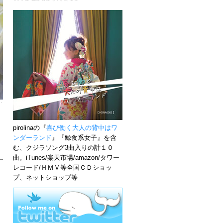
pirolinaの『
喜び働く大人の背中はワ
ンダーランド
』『鯨食系女子』を含
む、クジラソング3曲入りの計１０
曲。iTunes/楽天市場/amazon/タワー
レコード/ＨＭＶ等全国ＣＤショッ
プ、ネットショップ等