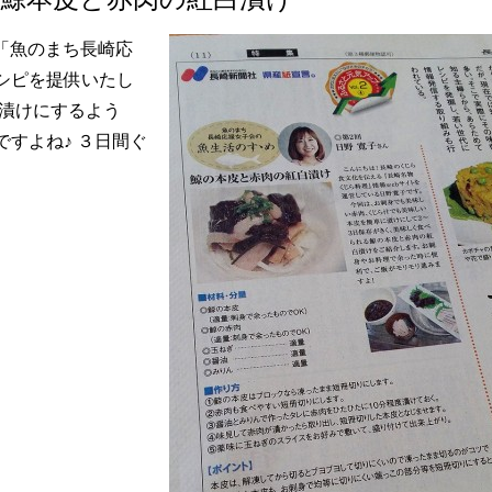
の「魚のまち長崎応
シピを提供いたし
ら漬けにするよう
すよね♪ ３日間ぐ