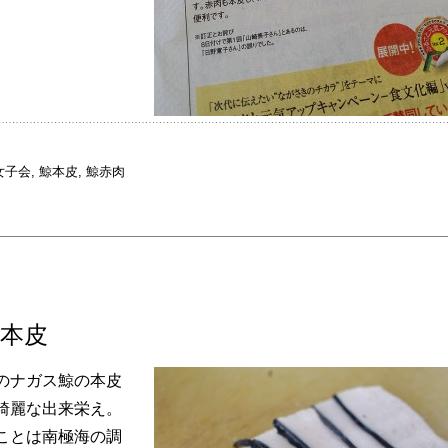
女子会
,
鯨本皮
,
鯨赤肉
本皮
のナガス鯨の本皮
綺麗な出来栄え。
ことは南極海の調