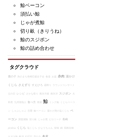
鯨ベーコン
須払い鯨
じゃが煮鯨
切り畝（きりうね）
鯨のスジポン
鯨の詰め合わせ
タグクラウド
赤肉
湯かけ
鹿の子
魚のまち長崎応援女子会
食道
お盆
くじら
さえずり
すえひろ
霜降り
ラウンジコンサート
スジポン
レシピ
父の日
さかな祭り
南氷洋産
南氷洋
大
鯨
食べ方
和煮
九州情熱人
胃袋
ミンク鯨
くじらベーコ
ベ
ン
しゃぶしゃぶ
百畳
鯨ベーコン
湯かけ用の塩くじら
ーコン
長崎
調査捕鯨
切り畝
じゃが煮
ピロリーナ
くじら
pirolina
塩くじら
ひよりちゃん
珍味
鍋
長崎名物
本皮
ナガス鯨
畝須
紅灯記
百ひろ