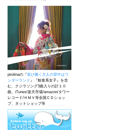
pirolinaの『
喜び働く大人の背中はワ
ンダーランド
』『鯨食系女子』を含
む、クジラソング3曲入りの計１０
曲。iTunes/楽天市場/amazon/タワー
レコード/ＨＭＶ等全国ＣＤショッ
プ、ネットショップ等