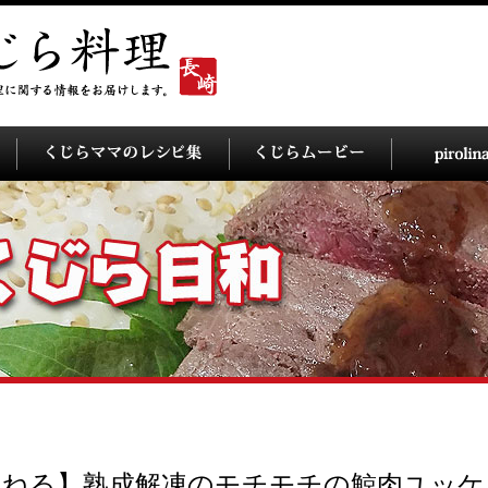
んねる】熟成解凍のモチモチの鯨肉ユッケ